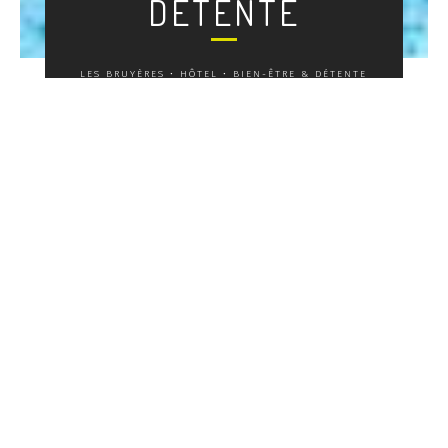
DÉTENTE
LES BRUYÈRES
•
HÔTEL
•
BIEN-ÊTRE & DÉTENTE
L’Hôtel Les Bruyères met à votre disposition
son espace détente avec piscine et sauna :
profitez ainsi d’une pause et d’un moment
rien qu’à vous pour vous ressourcer. Pour
les sportifs, une salle de musculation est
également à votre disposition en sous-sol,
avec équipements (rameur, vélo, banc de
musculation…).
#
LoveMorzine